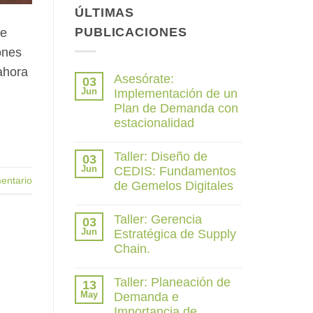
ÚLTIMAS
PUBLICACIONES
ue
ones
ahora
Asesórate:
03
Jun
Implementación de un
Plan de Demanda con
estacionalidad
No
hay
Taller: Diseño de
03
comentarios
Jun
CEDIS: Fundamentos
en
entario
Asesórate:
de Gemelos Digitales
Implementación
de
No
un
hay
Taller: Gerencia
03
Plan
comentarios
Jun
Estratégica de Supply
de
en
Demanda
Taller:
Chain.
con
Diseño
estacionalidad
de
No
CEDIS:
hay
Taller: Planeación de
13
Fundamentos
comentarios
May
Demanda e
de
en
Gemelos
Taller:
Importancia de