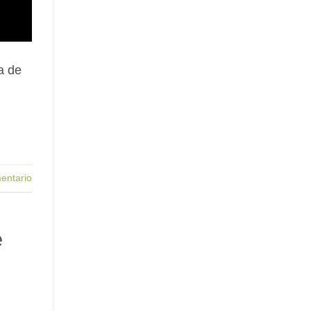
a de
entario
e