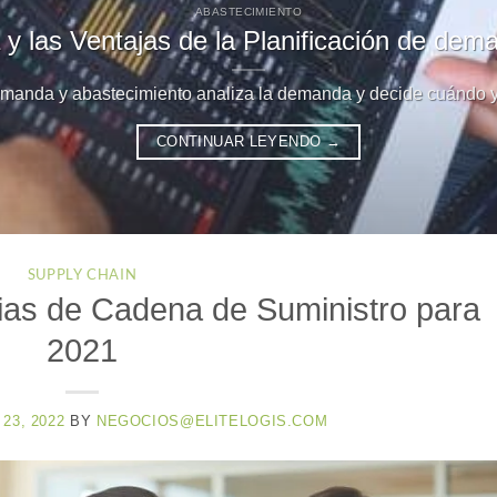
ABASTECIMIENTO
a y las Ventajas de la Planificación de de
manda y abastecimiento analiza la demanda y decide cuándo y c
CONTINUAR LEYENDO
→
SUPPLY CHAIN
gias de Cadena de Suministro para
2021
23, 2022
BY
NEGOCIOS@ELITELOGIS.COM