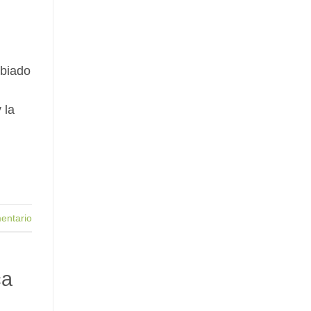
mbiado
 la
entario
ca