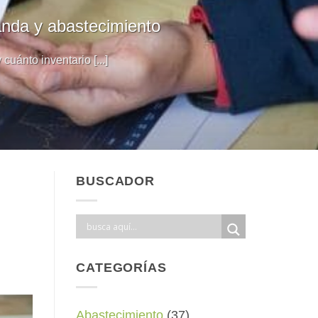
manda y abastecimiento
uánto inventario [...]
BUSCADOR
CATEGORÍAS
Abastecimiento
(37)