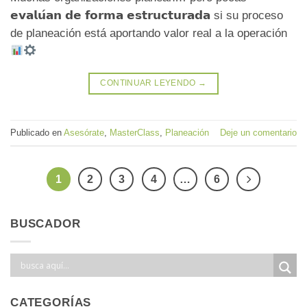
𝗲𝘃𝗮𝗹𝘂́𝗮𝗻 𝗱𝗲 𝗳𝗼𝗿𝗺𝗮 𝗲𝘀𝘁𝗿𝘂𝗰𝘁𝘂𝗿𝗮𝗱𝗮 si su proceso
de planeación está aportando valor real a la operación
CONTINUAR LEYENDO
→
Publicado en
Asesórate
,
MasterClass
,
Planeación
Deje un comentario
1
2
3
4
…
6
BUSCADOR
CATEGORÍAS