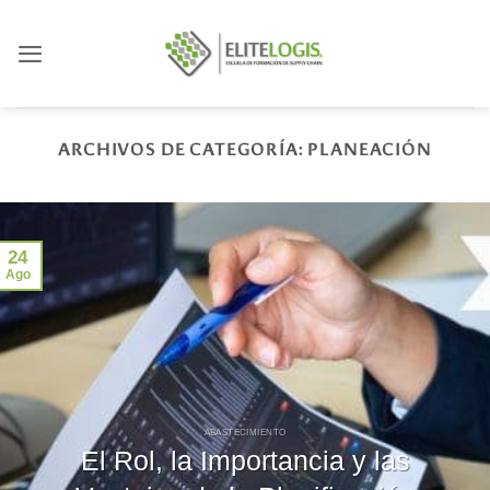
Saltar
al
contenido
ARCHIVOS DE CATEGORÍA:
PLANEACIÓN
24
Ago
ABASTECIMIENTO
El Rol, la Importancia y las