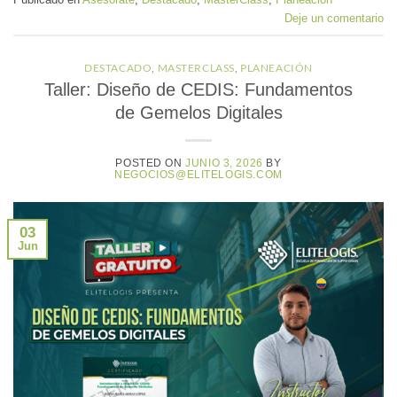
Deje un comentario
DESTACADO
,
MASTERCLASS
,
PLANEACIÓN
Taller: Diseño de CEDIS: Fundamentos
de Gemelos Digitales
POSTED ON
JUNIO 3, 2026
BY
NEGOCIOS@ELITELOGIS.COM
03
Jun