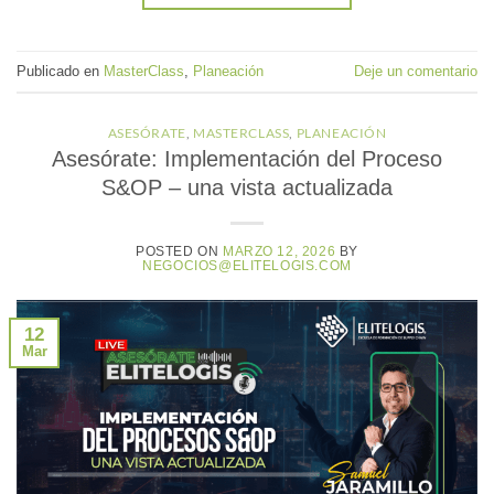
Publicado en
MasterClass
,
Planeación
Deje un comentario
ASESÓRATE
,
MASTERCLASS
,
PLANEACIÓN
Asesórate: Implementación del Proceso
S&OP – una vista actualizada
POSTED ON
MARZO 12, 2026
BY
NEGOCIOS@ELITELOGIS.COM
12
Mar