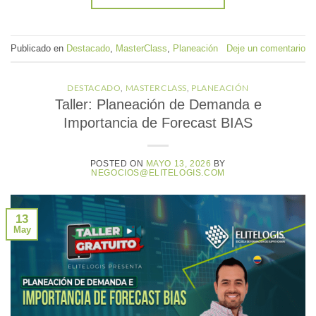
Publicado en
Destacado
,
MasterClass
,
Planeación
Deje un comentario
DESTACADO
,
MASTERCLASS
,
PLANEACIÓN
Taller: Planeación de Demanda e
Importancia de Forecast BIAS
POSTED ON
MAYO 13, 2026
BY
NEGOCIOS@ELITELOGIS.COM
13
May