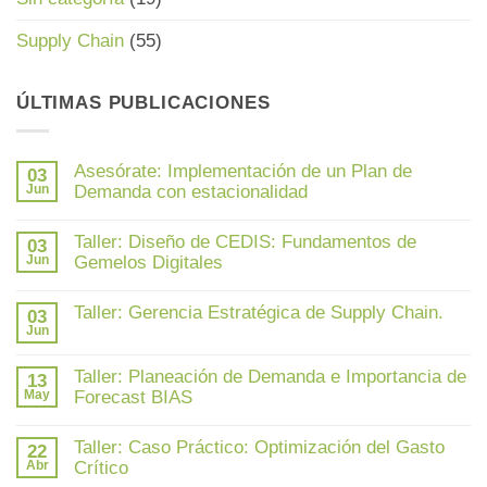
Supply Chain
(55)
ÚLTIMAS PUBLICACIONES
Asesórate: Implementación de un Plan de
03
Jun
Demanda con estacionalidad
No
hay
Taller: Diseño de CEDIS: Fundamentos de
03
comentarios
en
Jun
Gemelos Digitales
Asesórate:
Implementación
No
de
hay
Taller: Gerencia Estratégica de Supply Chain.
un
03
comentarios
Plan
en
Jun
No
de
Taller:
hay
Demanda
Diseño
comentarios
con
de
Taller: Planeación de Demanda e Importancia de
en
13
estacionalidad
CEDIS:
Taller:
May
Forecast BIAS
Fundamentos
Gerencia
de
Estratégica
No
Gemelos
de
hay
Digitales
Taller: Caso Práctico: Optimización del Gasto
Supply
22
comentarios
Chain.
en
Abr
Crítico
Taller: