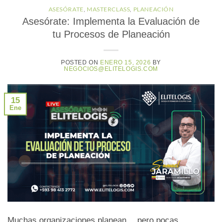
ASESÓRATE
,
MASTERCLASS
,
PLANEACIÓN
Asesórate: Implementa la Evaluación de
tu Procesos de Planeación
POSTED ON
ENERO 15, 2026
BY
NEGOCIOS@ELITELOGIS.COM
15
Ene
Muchas organizaciones planean… pero pocas