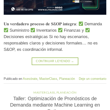
𝐔𝐧 𝐯𝐞𝐫𝐝𝐚𝐝𝐞𝐫𝐨 𝐩𝐫𝐨𝐜𝐞𝐬𝐨 𝐝𝐞 𝐒&𝐎𝐏 𝐢𝐧𝐭𝐞𝐠𝐫𝐚:
Demanda
Suministro
Inventarios
Finanzas y
Decisiones estratégicas Si no hay escenarios,
responsables claros y decisiones formales… no es
S&OP, es coordinación informal.
CONTINUAR LEYENDO
→
Publicado en
Asesórate
,
MasterClass
,
Planeación
Deje un comentario
MASTERCLASS
,
PLANEACIÓN
Taller: Optimización de Pronósticos de
Demanda mediante Machine Learning en