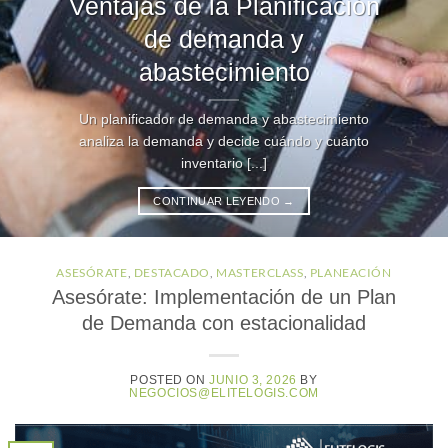
Ventajas de la Planificación
de demanda y
abastecimiento
Un planificador de demanda y abastecimiento
analiza la demanda y decide cuándo y cuánto
inventario [...]
CONTINUAR LEYENDO
→
ASESÓRATE
,
DESTACADO
,
MASTERCLASS
,
PLANEACIÓN
Asesórate: Implementación de un Plan
de Demanda con estacionalidad
POSTED ON
JUNIO 3, 2026
BY
NEGOCIOS@ELITELOGIS.COM