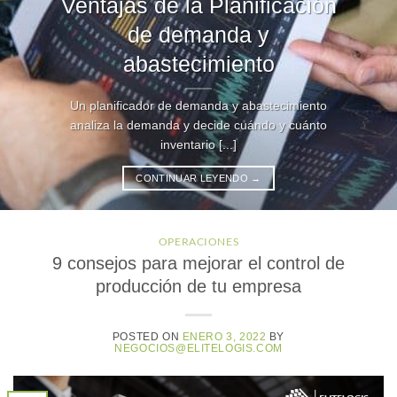
Ventajas de la Planificación
de demanda y
abastecimiento
Un planificador de demanda y abastecimiento
analiza la demanda y decide cuándo y cuánto
inventario [...]
CONTINUAR LEYENDO
→
OPERACIONES
9 consejos para mejorar el control de
producción de tu empresa
POSTED ON
ENERO 3, 2022
BY
NEGOCIOS@ELITELOGIS.COM