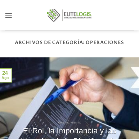
Saltar
al
contenido
ARCHIVOS DE CATEGORÍA:
OPERACIONES
24
Ago
ABASTECIMIENTO
El Rol, la Importancia y las