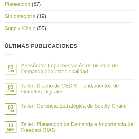
Planeación
(57)
Sin categoría
(19)
Supply Chain
(55)
ÚLTIMAS PUBLICACIONES
Asesórate: Implementación de un Plan de
03
Jun
Demanda con estacionalidad
No
hay
Taller: Diseño de CEDIS: Fundamentos de
03
comentarios
en
Jun
Gemelos Digitales
Asesórate:
Implementación
No
de
hay
Taller: Gerencia Estratégica de Supply Chain.
un
03
comentarios
Plan
en
Jun
No
de
Taller:
hay
Demanda
Diseño
comentarios
con
de
Taller: Planeación de Demanda e Importancia de
en
13
estacionalidad
CEDIS:
Taller:
May
Forecast BIAS
Fundamentos
Gerencia
de
Estratégica
No
Gemelos