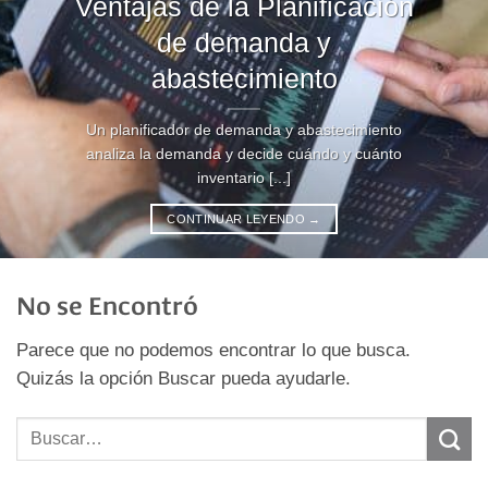
Ventajas de la Planificación
de demanda y
abastecimiento
Un planificador de demanda y abastecimiento
analiza la demanda y decide cuándo y cuánto
inventario [...]
CONTINUAR LEYENDO
→
No se Encontró
Parece que no podemos encontrar lo que busca.
Quizás la opción Buscar pueda ayudarle.