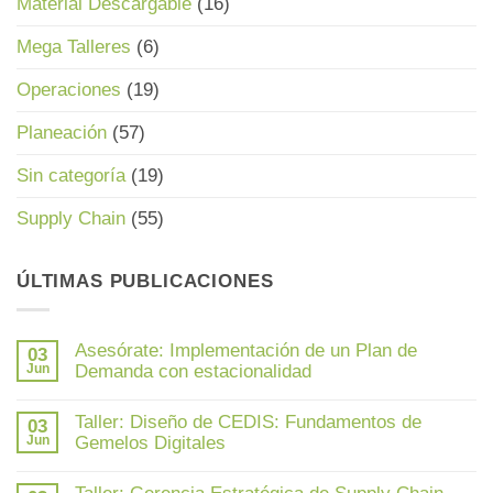
Material Descargable
(16)
Mega Talleres
(6)
Operaciones
(19)
Planeación
(57)
Sin categoría
(19)
Supply Chain
(55)
ÚLTIMAS PUBLICACIONES
Asesórate: Implementación de un Plan de
03
Jun
Demanda con estacionalidad
No
hay
Taller: Diseño de CEDIS: Fundamentos de
03
comentarios
en
Jun
Gemelos Digitales
Asesórate:
Implementación
No
de
hay