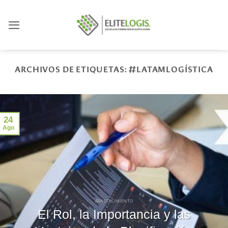
Saltar
al
contenido
ARCHIVOS DE ETIQUETAS:
#LATAMLOGÍSTICA
24
Ago
ABASTECIMIENTO
El Rol, la Importancia y las