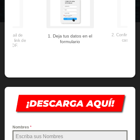
2. Confirma tu e
 un email de
1. Deja tus datos en el
casillero
 con el link de
formulario
 del PDF.
Nombres
*